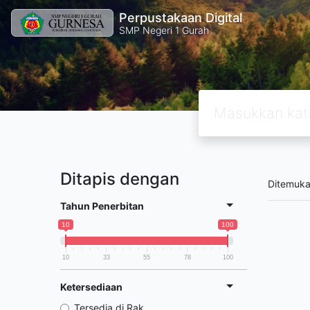
Perpustakaan Digital
SMP Negeri 1 Gurah
Ditapis dengan
Ditemuk
Tahun Penerbitan
10
100
10
33
55
78
100
Ketersediaan
Tersedia di Rak