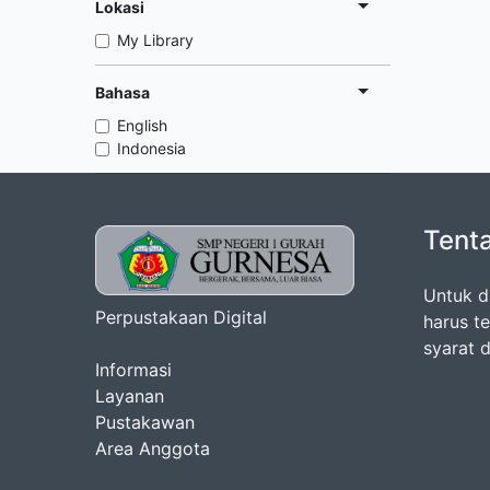
Lokasi
My Library
Bahasa
English
Indonesia
Tent
Untuk d
Perpustakaan Digital
harus t
syarat 
Informasi
Layanan
Pustakawan
Area Anggota