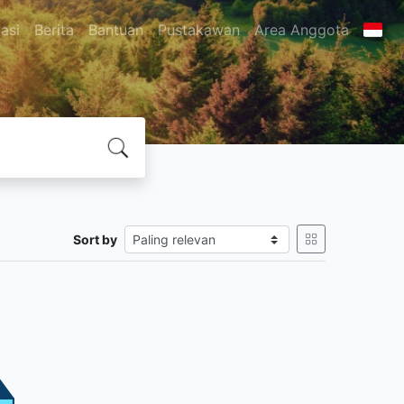
asi
Berita
Bantuan
Pustakawan
Area Anggota
Sort by