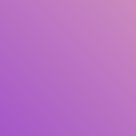
Pengarang
Subjek
ISBN/ISSN
Tipe Koleksi
Lokasi
GMD
Cari